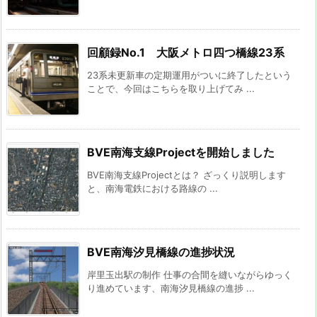
回顧録No.1 大阪メトロ四つ橋線23系
23系未更新車の定期運用がついに終了したという
ことで、今回はこちらを取り上げてみ ...
BVE南海支線Projectを開始しました
BVE南海支線Projectとは？ ざっくり説明します
と、南海電鉄における路線の ...
BVE南海汐見橋線の進捗状況
岸里玉出駅の制作 仕事の合間を縫いながらゆっく
り進めています、南海汐見橋線の進捗 ...