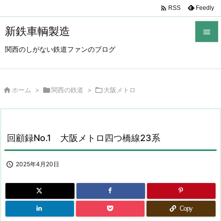

Feedly
RSS
新鉄車輌製造

関西のしがない鉄道ファンのブログ

メニュ

サイド

ホーム
>

関西の鉄道
>

大阪メトロ

前へ

回顧録No.1 大阪メトロ四つ橋線23系
次へ

検索

2025年4月20日
Copy